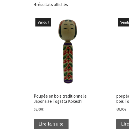
Trié du plus récent au plus ancien
4 résultats affichés
Vendu !
Vendu
Poupée en bois traditionnelle
poupée
Japonaise Togatta Kokeshi
bois T
68,00
€
68,00
€
Lire la suite
Lire