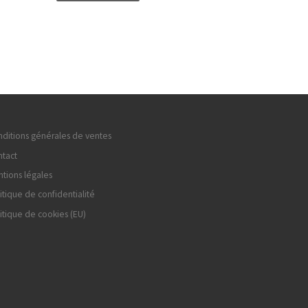
ditions générales de ventes
tact
tions légales
itique de confidentialité
itique de cookies (EU)