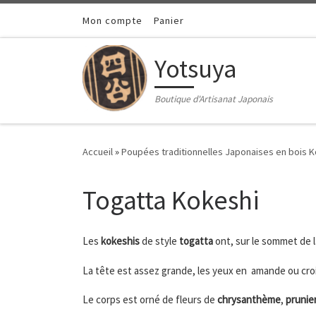
Passer au contenu
Mon compte
Panier
Yotsuya
Boutique d'Artisanat Japonais
Accueil
»
Poupées traditionnelles Japonaises en bois 
Togatta Kokeshi
Les
kokeshis
de style
togatta
ont, sur le sommet de l
La tête est assez grande, les yeux en amande ou croi
Le corps est orné de fleurs de
chrysanthème
,
prunie