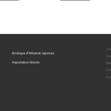
Con
Boutique d’Artisanat Japonais
Con
Importation directe
Men
Pol
Pol