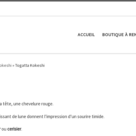
ACCUEIL
BOUTIQUE À RE
Kokeshi
»
Togatta Kokeshi
a tête, une chevelure rouge.
ssant de lune donnent l’impression d’un sourire timide.
r
ou
cerisier
.