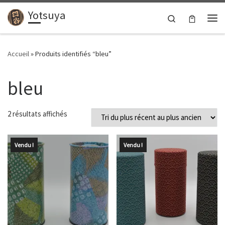
Yotsuya
Passer au contenu
Search
Me
Accueil
»
Produits identifiés “bleu”
bleu
Trié du plus récent au plus ancien
2 résultats affichés
Vendu !
Vendu !