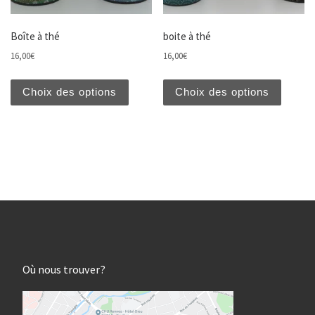
Boîte à thé
boite à thé
16,00
€
16,00
€
Ce produit a plusieurs variations. Les opti
Ce prod
Choix des options
Choix des options
Où nous trouver?