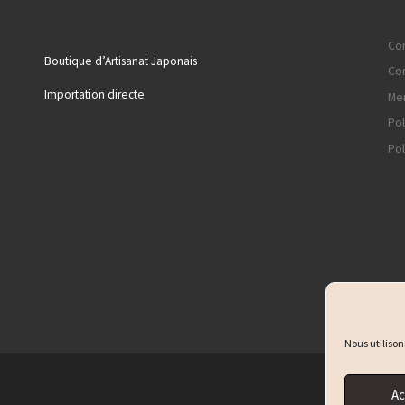
Con
Boutique d’Artisanat Japonais
Con
Importation directe
Men
Pol
Pol
Nous utilison
Ac