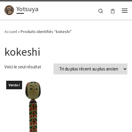
Yotsuya
Passer au contenu
Search
Me
Accueil
»
Produits identifiés “kokeshi”
kokeshi
Voici le seul résultat
Vendu !