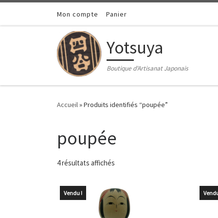
Passer au contenu
Mon compte
Panier
Yotsuya
Boutique d'Artisanat Japonais
Accueil
»
Produits identifiés “poupée”
poupée
Trié du plus récent au plus ancien
4 résultats affichés
Vendu !
Vendu