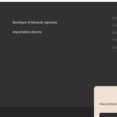
Con
Boutique d’Artisanat Japonais
Con
Importation directe
Men
Pol
Pol
Nous utilison