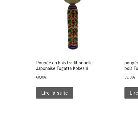
Poupée en bois traditionnelle
poupée
Japonaise Togatta Kokeshi
bois T
68,00
€
68,00
€
Lire la suite
Lire