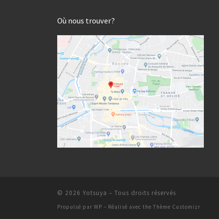
Où nous trouver?
© 2026
Yotsuya
– Tous droits réservés
Propulsé par
WP
– Réalisé avec the
Thème Customizr