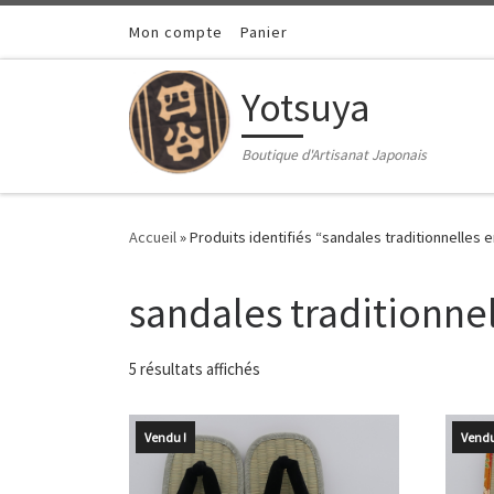
Passer au contenu
Mon compte
Panier
Yotsuya
Boutique d'Artisanat Japonais
Accueil
»
Produits identifiés “sandales traditionnelles e
sandales traditionnel
Trié du plus récent au plus ancien
5 résultats affichés
Vendu !
Vendu