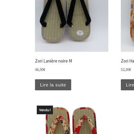
Zori Lanière noire M
Zori H
46,00
€
52,00
€
Lire la suite
Lire
Vendu !