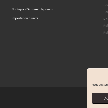
Con
Boutique d’Artisanat Japonais
Con
Importation directe
Men
Pol
Pol
Nous utilison
Ac