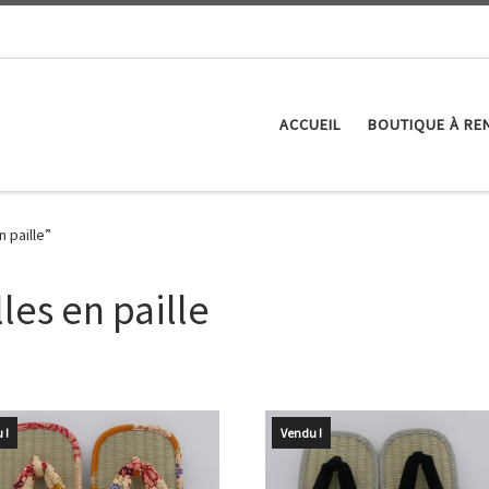
ACCUEIL
BOUTIQUE À RE
n paille”
les en paille
 !
Vendu !