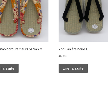
anao bordure fleurs Safran M
Zori Lanière noire L
46,00
€
 la suite
Lire la suite