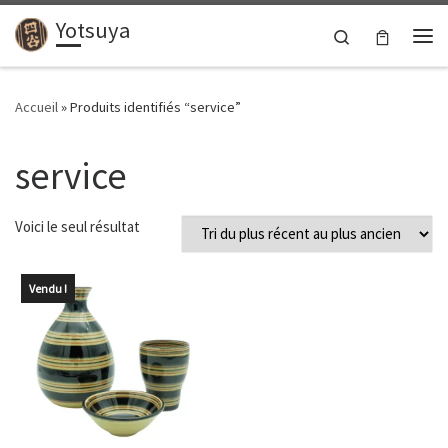
Yotsuya
Passer au contenu
Search
Me
Accueil
»
Produits identifiés “service”
service
Voici le seul résultat
Vendu !