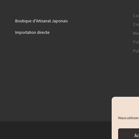
Con
Boutique d’Artisanat Japonais
Con
Importation directe
Men
Pol
Pol
Nous utilison
Ac