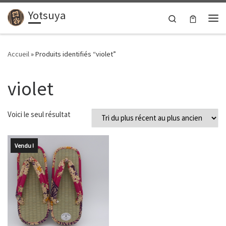
Yotsuya
Passer au contenu
Search
Me
Accueil
»
Produits identifiés “violet”
violet
Voici le seul résultat
Vendu !