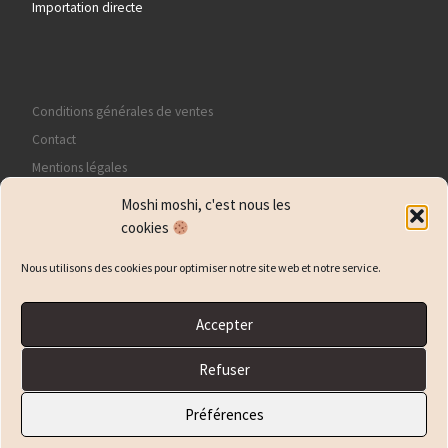
Importation directe
Conditions générales de ventes
Contact
Mentions légales
Politique de confidentialité
Moshi moshi, c'est nous les
Politique de cookies (EU)
cookies
Nous utilisons des cookies pour optimiser notre site web et notre service.
Accepter
© 2026
Yotsuya
– Tous droits réservés
Refuser
Propulsé par
WP
– Réalisé avec the
Thème Customizr
Préférences