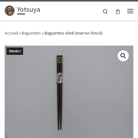
Yotsuya
Passer au contenu
Search
Me
Accueil
»
Baguettes
»
Baguettes séné (marron foncé)
Vendu !