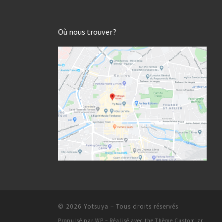
Où nous trouver?
© 2026
Yotsuya
– Tous droits réservés
Propulsé par
WP
– Réalisé avec the
Thème Customizr