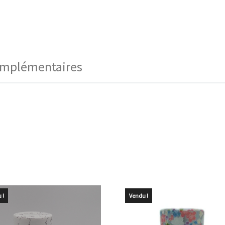
omplémentaires
 !
Vendu !