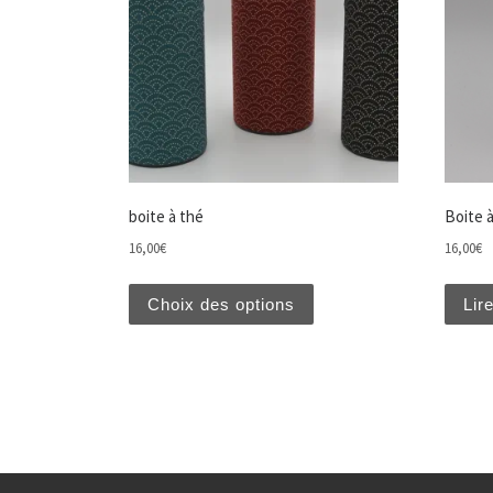
boite à thé
Boite 
16,00
€
16,00
€
Ce produit a plusieurs var
Choix des options
Lire