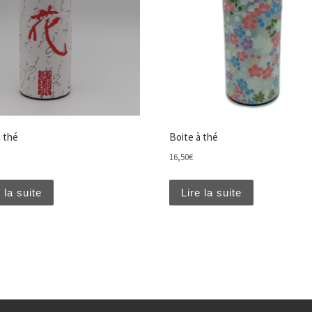
à thé
Boite à thé
16,50
€
iations. Les options peuvent être choisies sur la page du produit
 la suite
Lire la suite