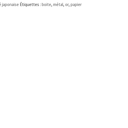
é japonaise
Étiquettes :
boite
,
métal
,
or
,
papier