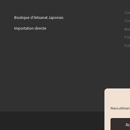
Con
Boutique d’Artisanat Japonais
Con
Importation directe
Men
Pol
Pol
Nous utilison
Ac