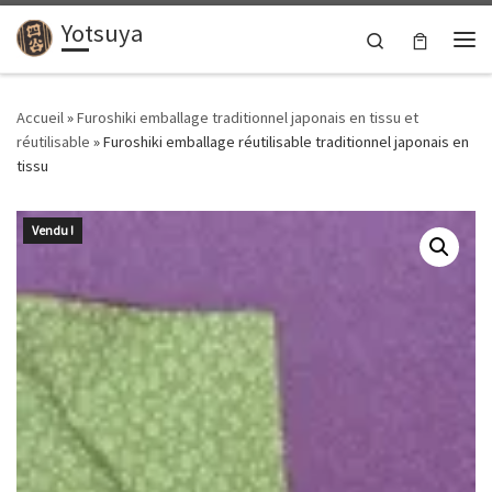
Yotsuya
Passer au contenu
Search
Me
Accueil
»
Furoshiki emballage traditionnel japonais en tissu et
réutilisable
»
Furoshiki emballage réutilisable traditionnel japonais en
tissu
Vendu !