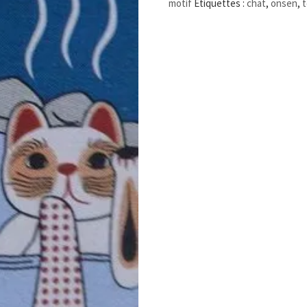
motif
Étiquettes :
chat
,
onsen
,