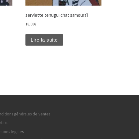
serviette tenugui chat samouraï
18,00
€
Lire la suite
ditions générales de ventes
tact
tions légales