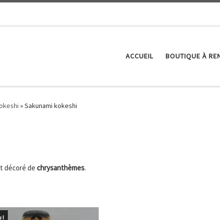
ACCUEIL
BOUTIQUE À RE
Kokeshi
»
Sakunami kokeshi
nt décoré de
chrysanthèmes
.
 !