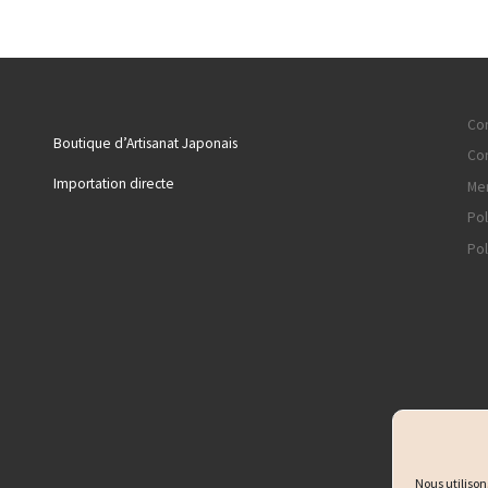
Con
Boutique d’Artisanat Japonais
Con
Importation directe
Men
Pol
Pol
Nous utilison