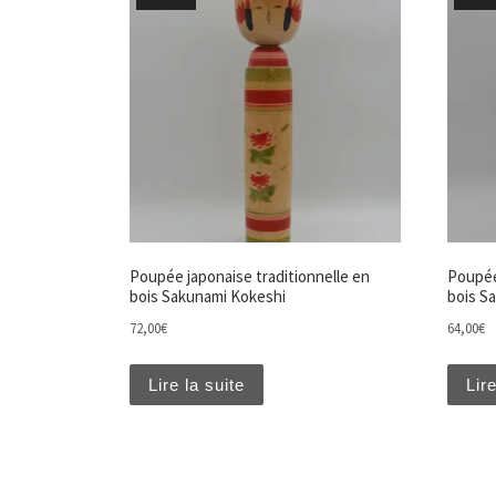
Poupée japonaise traditionnelle en
Poupée
bois Sakunami Kokeshi
bois S
72,00
€
64,00
€
Lire la suite
Lire