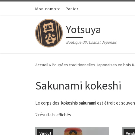
Passer au contenu
Mon compte
Panier
Yotsuya
Boutique d'Artisanat Japonais
Accueil
»
Poupées traditionnelles Japonaises en bois 
Sakunami kokeshi
Le corps des
kokeshis sakunami
est étroit et souve
Trié du plus récent au plus ancien
2 résultats affichés
Vendu !
Vendu