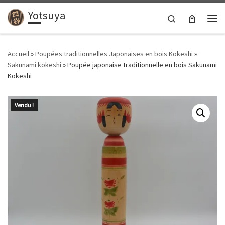
Yotsuya
Passer au contenu
Search
Me
Accueil
»
Poupées traditionnelles Japonaises en bois Kokeshi
»
Sakunami kokeshi
»
Poupée japonaise traditionnelle en bois Sakunami
Kokeshi
Vendu !