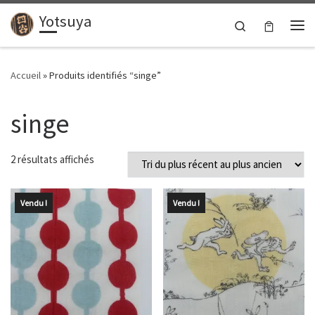
Yotsuya
Passer au contenu
Search
Me
Accueil
»
Produits identifiés “singe”
singe
Trié du plus récent au plus ancien
2 résultats affichés
Vendu !
Vendu !