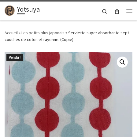
Yotsuya
Passer au contenu
Search
Me
Accueil
»
Les petits plus japonais
»
Serviette super absorbante sept
couches de coton et rayonne. (Copie)
Vendu !