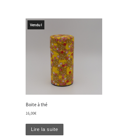
Vendu !
Boite à thé
16,00
€
t être choisies sur la page du produit
Lire la suite