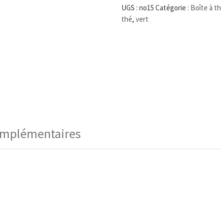
UGS :
no15
Catégorie :
Boîte à t
thé
,
vert
omplémentaires