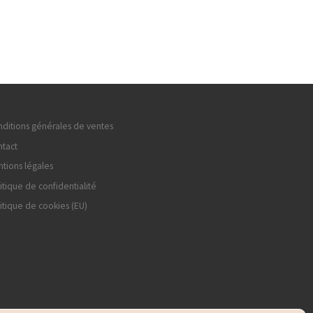
ditions générales de ventes
tact
tions légales
itique de confidentialité
itique de cookies (EU)