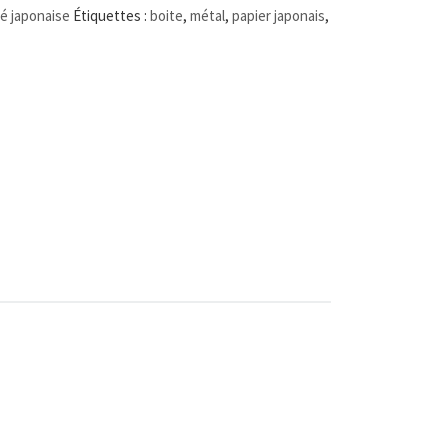
hé japonaise
Étiquettes :
boite
,
métal
,
papier japonais
,