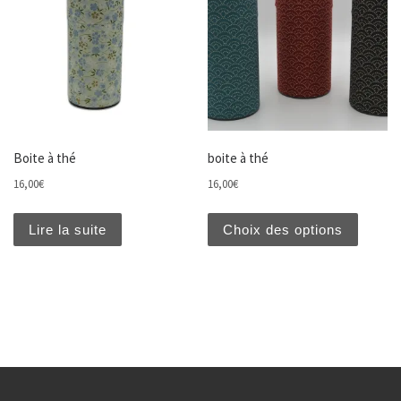
Boite à thé
boite à thé
16,00
€
16,00
€
Ce prod
Lire la suite
Choix des options