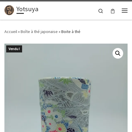
Yotsuya
Passer au contenu
Search
Me
Accueil
»
Boîte à thé japonaise
»
Boite à thé
Vendu !