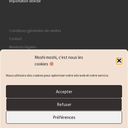
Importation directe
Conditions générales de ventes
Contact
Mentions légales
Politique de confidentialité
Moshi moshi, c'est nous les
Politique de cookies (EU)
cookies
Nous utilisons des cookies pour optimiser notre site web et notre service.
Accepter
© 2026
Yotsuya
– Tous droits réservés
Refuser
Propulsé par
WP
– Réalisé avec the
Thème Customizr
Préférences