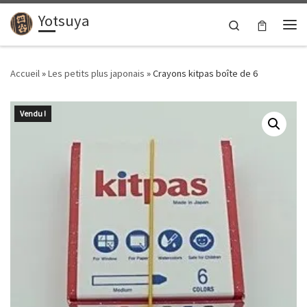
Yotsuya
Passer au contenu
Search
Me
Accueil
»
Les petits plus japonais
»
Crayons kitpas boîte de 6
Vendu !