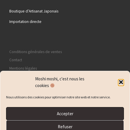
Boutique d’Artisanat Japonais
Importation directe
Conditions générales de ventes
Contact
Mentions légales
Politique de confidentialité
Moshi moshi, c'est nous les
Politique de cookies (EU)
cookies
Nous utilisons des cookies pour optimiser notre site web et notre service.
Accepter
© 2026
Yotsuya
– Tous droits réservés
Refuser
Propulsé par
WP
– Réalisé avec the
Thème Customizr