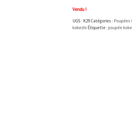
Vendu !
UGS :
K29
Catégories :
Poupées t
kokeshi
Étiquette :
poupée kokes