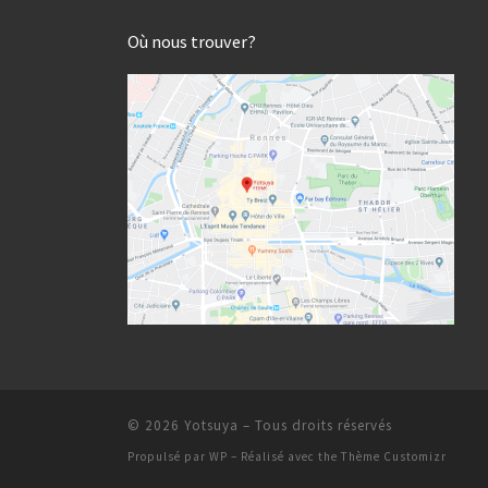
Où nous trouver?
© 2026
Yotsuya
– Tous droits réservés
Propulsé par
WP
– Réalisé avec the
Thème Customizr