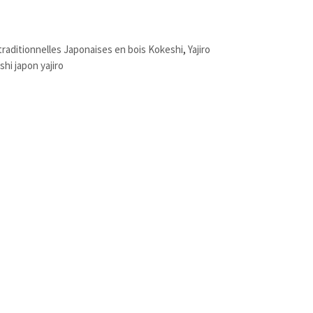
raditionnelles Japonaises en bois Kokeshi
,
Yajiro
hi japon yajiro