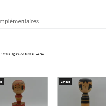
omplémentaires
 Katsui Ogura de Miyagi. 24 cm.
 !
Vendu !