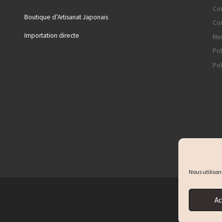
Con
Boutique d’Artisanat Japonais
Con
Importation directe
Men
Pol
Pol
Nous utilison
Ac