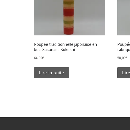
Poupée traditionnelle japonaise en
Poupée
bois Sakunami Kokeshi
fabriq
64,00
€
58,00
€
Lire la suite
Lire