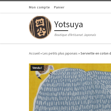
Passer au contenu
Mon compte
Panier
Yotsuya
Boutique d'Artisanat Japonais
Accueil
»
Les petits plus japonais
»
Serviette en coton 
Vendu !