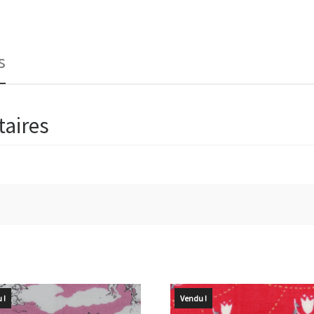
s
aires
 !
Vendu !