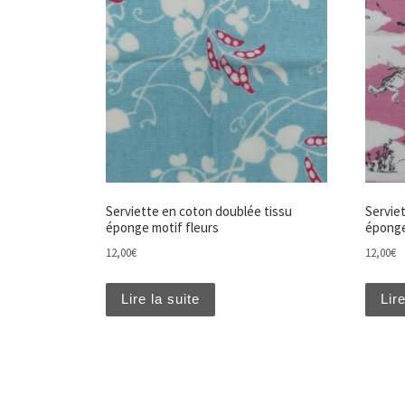
Serviette en coton doublée tissu
Servie
éponge motif fleurs
éponge
12,00
€
12,00
€
Lire la suite
Lire