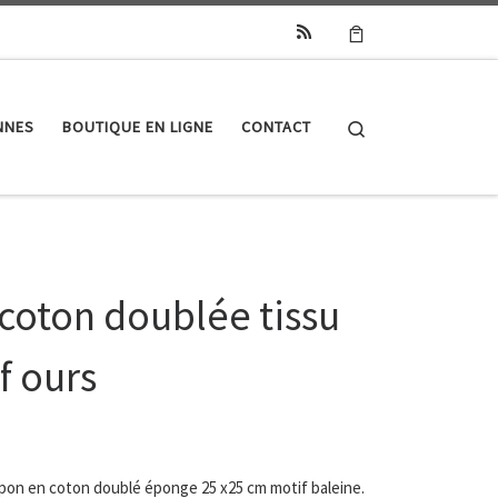
Search
NNES
BOUTIQUE EN LIGNE
CONTACT
 coton doublée tissu
f ours
apon en coton doublé éponge 25 x25 cm motif baleine.