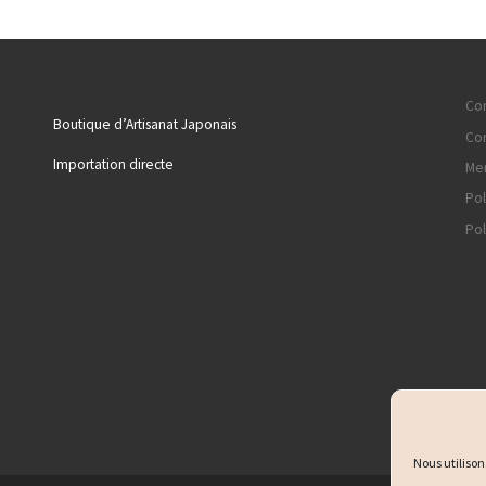
Con
Boutique d’Artisanat Japonais
Con
Importation directe
Men
Pol
Pol
Nous utilison