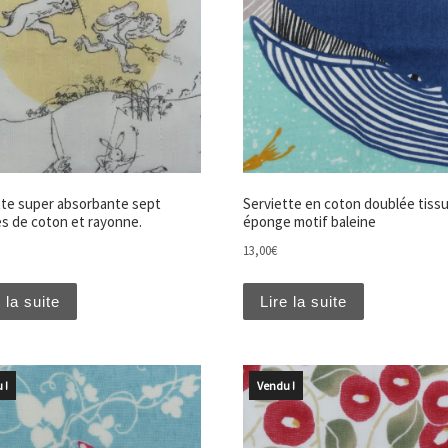
tte super absorbante sept
Serviette en coton doublée tiss
s de coton et rayonne.
éponge motif baleine
13,00
€
 la suite
Lire la suite
 !
Vendu !