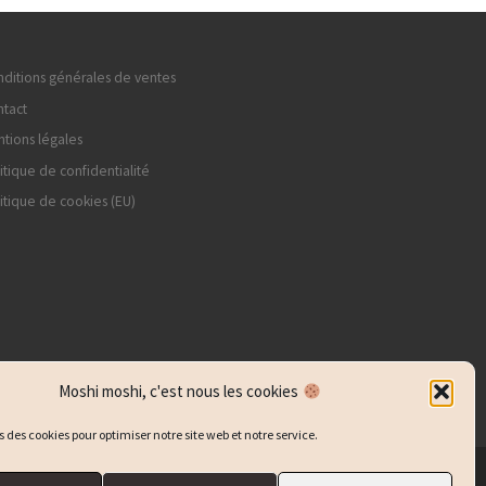
ditions générales de ventes
tact
tions légales
itique de confidentialité
itique de cookies (EU)
Moshi moshi, c'est nous les cookies
s des cookies pour optimiser notre site web et notre service.