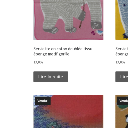
Serviette en coton doublée tissu
Servie
éponge motif gorille
éponge
13,00
€
13,00
€
Lire la suite
Lire
Vendu !
Vendu