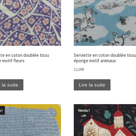
tte en coton doublée tissu
Serviette en coton doublée tiss
 motif fleurs
éponge motif animaux
12,00
€
 la suite
Lire la suite
 !
Vendu !