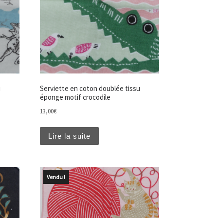
u
Serviette en coton doublée tissu
éponge motif crocodile
13,00
€
Lire la suite
Vendu !