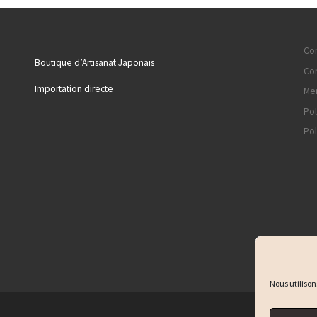
Con
Boutique d’Artisanat Japonais
Con
Importation directe
Men
Pol
Pol
Nous utilison