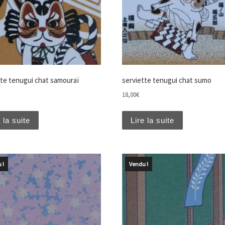
tte tenugui chat samouraï
serviette tenugui chat sumo
18,00
€
 la suite
Lire la suite
 !
Vendu !