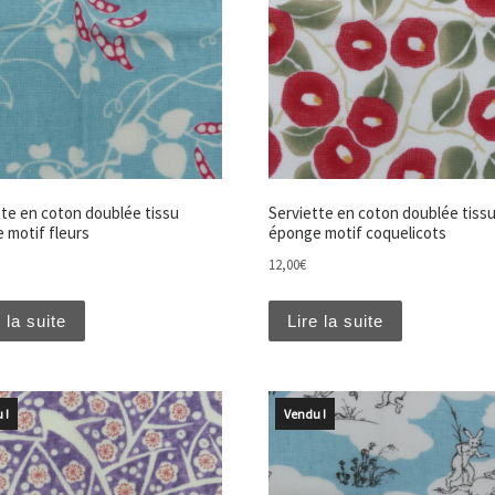
tte en coton doublée tissu
Serviette en coton doublée tiss
 motif fleurs
éponge motif coquelicots
12,00
€
 la suite
Lire la suite
 !
Vendu !