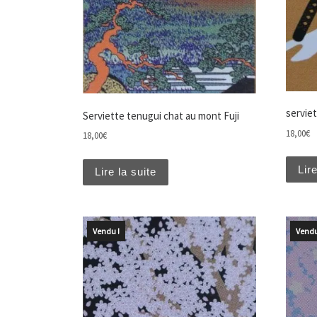
servie
Serviette tenugui chat au mont Fuji
18,00
€
18,00
€
Lire
Lire la suite
Vendu !
Vendu