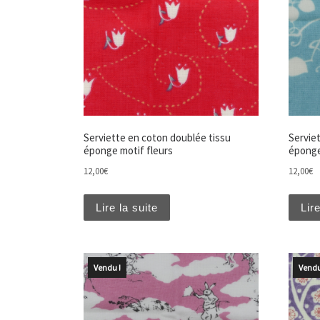
Serviette en coton doublée tissu
Servie
éponge motif fleurs
éponge
12,00
€
12,00
€
Lire la suite
Lire
Vendu !
Vendu