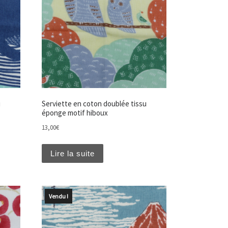
u
Serviette en coton doublée tissu
éponge motif hiboux
13,00
€
Lire la suite
Vendu !