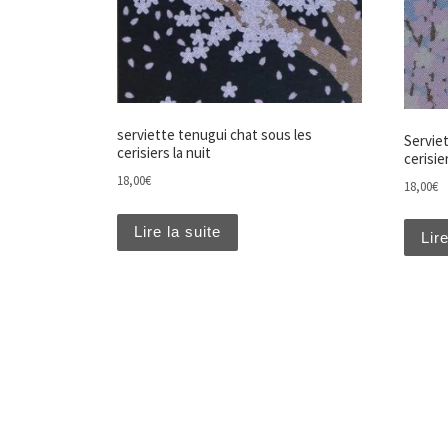
serviette tenugui chat sous les
Servie
cerisiers la nuit
cerisie
18,00
€
18,00
€
Lire la suite
Lire