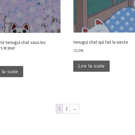
tenugui chat qui fait la sieste
tte tenugui chat sous les
rs le jour
18,00
€
Lire la suite
 la suite
1
2
→