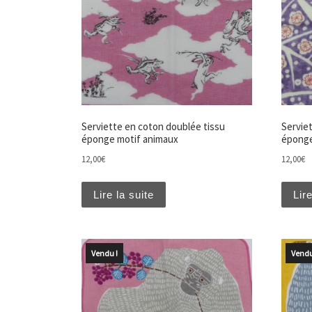
Serviette en coton doublée tissu
Servie
éponge motif animaux
éponge
12,00
€
12,00
€
Lire la suite
Lire
Vendu !
Vendu