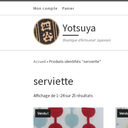
Passer au contenu
Mon compte
Panier
Yotsuya
Boutique d'Artisanat Japonais
Accueil
»
Produits identifiés “serviette”
serviette
Trié du plus récent 
Affichage de 1–24 sur 25 résultats
Vendu !
Vendu