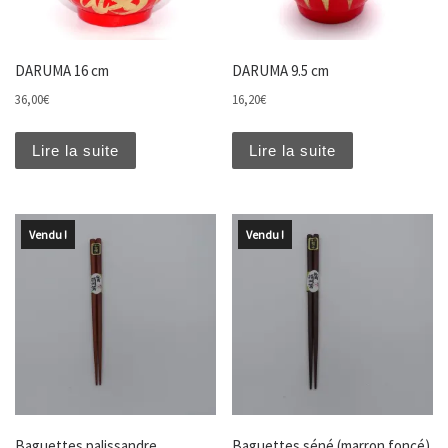
DARUMA 16 cm
DARUMA 9.5 cm
36,00
€
16,20
€
Lire la suite
Lire la suite
Vendu !
Vendu !
Baguettes palissandre
Baguettes séné (marron foncé)