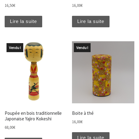
16,50
€
16,00
€
Lire la suite
Lire la suite
Vendu !
Vendu !
Poupée en bois traditionnelle
Boite à thé
Japonaise Yajiro Kokeshi
16,00
€
68,00
€
Lire la suite