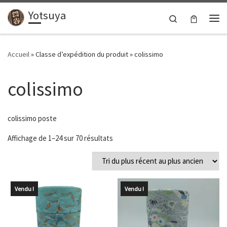
Yotsuya
Passer au contenu
Search
Me
Accueil
»
Classe d’expédition du produit
»
colissimo
colissimo
colissimo poste
Trié du plus récent au plus ancien
Affichage de 1–24 sur 70 résultats
Vendu !
Vendu !