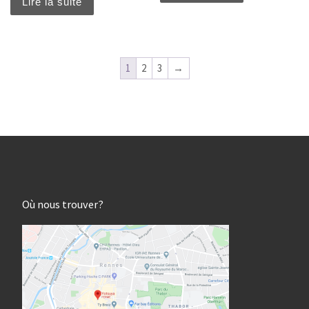
Lire la suite
1
2
3
→
Où nous trouver?