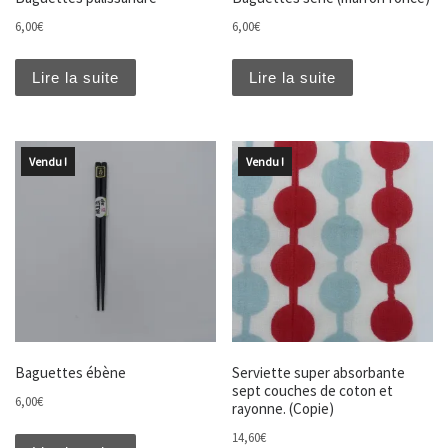
6,00
€
6,00
€
Lire la suite
Lire la suite
Vendu !
Vendu !
Baguettes ébène
Serviette super absorbante
sept couches de coton et
6,00
€
rayonne. (Copie)
14,60
€